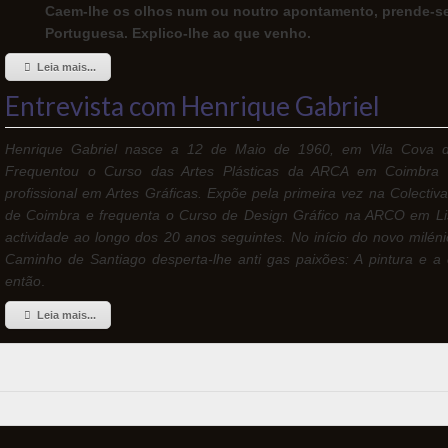
Caem-lhe os olhos num ou noutro apontamento, prende-se 
Portuguesa. Explico-lhe ao que venho.
Leia mais...
Entrevista com Henrique Gabriel
Henrique Gabriel nasce a 12 de Maio de 1960, em Vila Cova 
Frequentou o Curso das Artes Plásticas da
ARCA em Coimbra e,
profissional em
Artes Gráficas. Expõe pela primeira vez na Colecti
de Coimbra e frequenta o Curso de Design
Gráfico na ARCO em Lis
actividade
ao longo dos 20 anos seguintes. No início do novo milé
Caminho de Santiago desperta-lhe anti
gas paixões: A pintura e a
então
.
Leia mais...