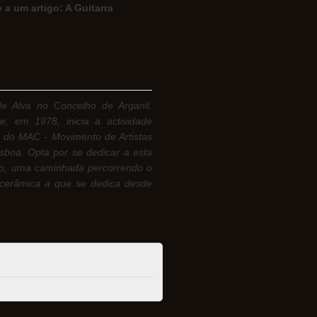
a um artigo: A Guitarra
de Alva
no Concelho de Arganil.
 em 1978, inicia a actividade
va do MAC -
Movimento de Artistas
boa. Opta por se dedicar a esta
nio, uma
caminhada percorrendo o
 cerâmica a que se dedica desde