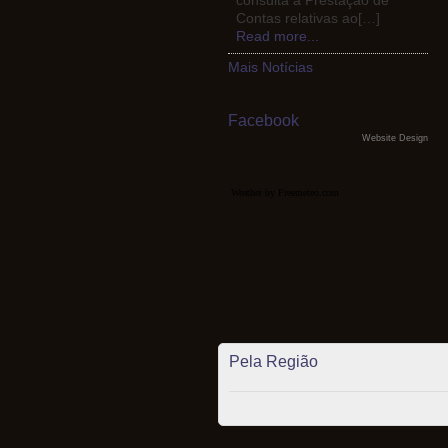
consulta a Prestação de
Contas relativas ao[…]
Read more...
Mais Notícias
Facebook
Website Design
Weather by Freemeteo.com
Pela Região