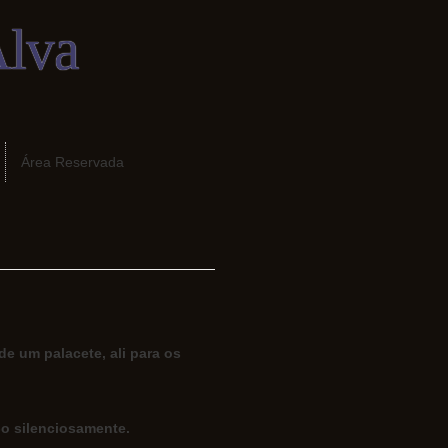
Alva
Área Reservada
de um palacete, ali para os
-o silenciosamente.