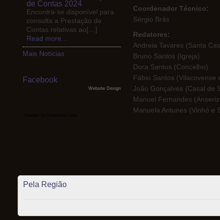
de Contas 2024
Coordenador Técnico:
Encontra-se disponível para
Sérgio Brás
consulta a Prestação de
Contas relativas ao[…]
Redatores:
Read more...
Andreia Tavares (Santa Casa
Mais Notícias
Bruno Santos (Igreja)
Dora Santos (Concelho)
Fábio Santos (Vilacovense e
Facebook
João Gonçalves (Casal de 
Website Design
Manuel Fernandes (Anseriz
Manuela Antunes (Vinhó e 
Weather by Freemeteo.com
Pela Região