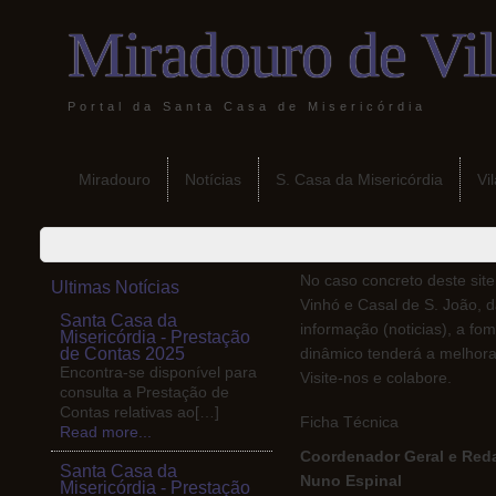
Miradouro de Vi
Portal da Santa Casa de Misericórdia
Miradouro
Notícias
S. Casa da Misericórdia
Vi
No caso concreto deste site
Ultimas Notícias
Vinhó e Casal de S. João, d
Santa Casa da
informação (noticias), a fo
Misericórdia - Prestação
de Contas 2025
dinâmico tenderá a melhora
Encontra-se disponível para
Visite-nos e colabore.
consulta a Prestação de
Contas relativas ao[…]
Ficha Técnica
Read more...
Coordenador Geral e Reda
Santa Casa da
Nuno Espinal
Misericórdia - Prestação