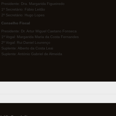
Presidente: Dra. Margarida Figueiredo
1º Secretário: Fábio Leitão
2º Secretário: Hugo Lopes
Conselho Fiscal
Presidente: Dr. Artur Miguel Caetano Fonseca
1ª Vogal: Margarida Maria da Costa Fernandes
2º Vogal: Rui Daniel Lourenço
Suplente: Alberto da Costa Leai
Suplente: António Gabriel de Almeida