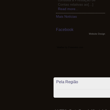
consulta a Prestação de
Contas relativas ao[…]
Read more...
Mais Notícias
Facebook
Website Design
Weather by Freemeteo.com
Pela Região