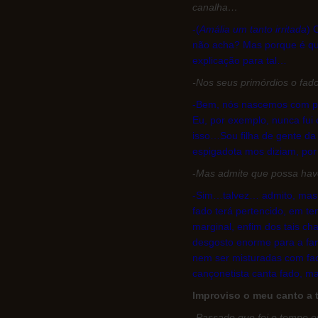
canalha…
-(
Amália um tanto irritada
) 
não acha? Mas porque é qu
explicação para tal…
-Nos seus primórdios o fad
-Bem, nós nascemos com p
Eu, por exemplo, nunca fui
isso…Sou filha de gente da
espigadota mos diziam, por
-
Mas admite que possa have
-Sim…talvez… admito, mas e
fado terá pertencido, em t
marginal, enfim dos tais ch
desgosto enorme para a fam
nem ser misturadas com fadi
cançonetista canta fado, ma
Improviso o meu canto a 
-Passado que foi o tempo e