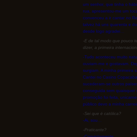
um senhor, que tinha o háb
rua, apresentou-me um toca
convenceu a ir cantar no R
talvez há uns quarenta e do
desde logo agradei…
-E de tal modo que pouco t
dizer, a primeira internacio
-Tudo aconteceu muito natur
ouviam-me e gostavam. Depo
surgiam. A minha primeira sa
Cantei no Casino Copacaban
sucederam-se outros países 
conseguida sem quaisquer e
promoção foi feita, unicame
público devo a minha carrei
-
Sei que é católica?
-Ai, sou…
-
Praticante?
-Convictamente...