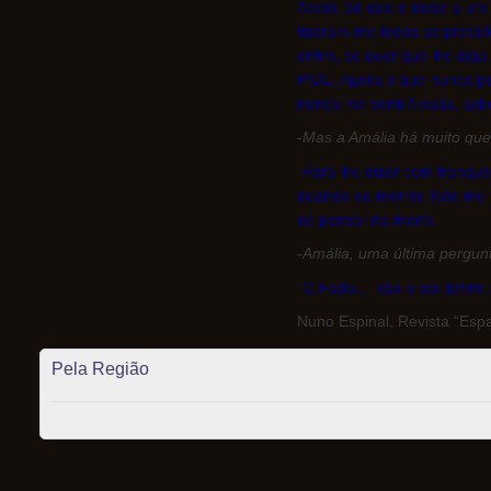
Acedi. Só que o disse a um
fizeram-me todas as pressõ
enfim, se quer que lhe dig
PIDE. Agora o que nunca pe
nunca me senti Amália, sabe
-
Mas a Amália há muito qu
-Para lhe dizer com franqu
quando eu morrer. Não me p
de pensar na morte.
-
Amália, uma última pergunt
-O Fado… não o sei definir,
Nuno Espinal, Revista “Espa
Pela Região