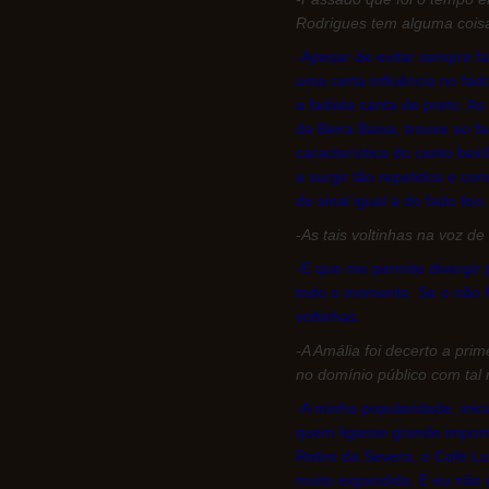
Rodrigues tem alguma cois
-Apesar de evitar sempre fa
uma certa influência no fado
a fadista canta de preto. As
da Beira Baixa, trouxe ao 
característica do canto bei
a surgir tão repetidos e c
de sinal igual à do fado liso.
-
As tais voltinhas na voz de
-E que me permite divergir
todo o momento. Se o não f
voltinhas.
-A Amália foi decerto a pri
no domínio público com tal
-A minha popularidade, ini
quem ligasse grande import
Retiro da Severa, o Café L
muito expandida. E eu não