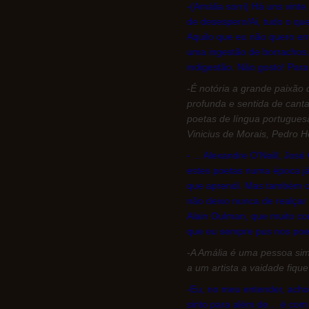
-(Amália sorri) Há uns vint
de desespero/Ai, tudo o que
Aquilo que eu não quero e
uma ingestão de borrachos.
indigestão. Não gosto! Par
-
É notória a grande paixão 
profunda e sentida de cant
poetas de língua portugue
Vinicius de Morais, Pedro
- ... Alexandre O’Neill, Jo
estes poetas numa época já
que aprendi. Mas também ca
não deixo nunca de realçar
Alain Oulman, que muito con
que eu sempre pus nos poe
-
A Amália é uma pessoa sim
a um artista a vaidade fiqu
-Eu, no meu entender, acho 
sinto para além de… é com s