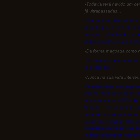
-
Todavia terá havido um cer
já ultrapassadas…
-Com certeza. Mas se há u
pecado que, já nem me aco
coração… (Amália deixa cai
todas as palavras, por mai
-
Da forma magoada como r
-Discordo de tudo o que se
de politiquices…
-
Nunca na sua vida interfer
-(Amália solta uma gargalhad
Abril fui chamada à Comiss
perguntaram se a PIDE algu
Imagine… de ser comunista.
comunista presumo que venh
concorreu, surgiram result
os artistas decidiram que d
muitas cartas anónimas em