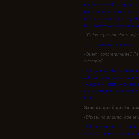
quem fosse. Mas hoje fala
por moda que passei a fala
coisas que considero injus
tom azedo, que antes nunc
-“Coisas que considera inj
-Tem. Nessa altura é que m
-
Quem, concretamente? Pess
exemplo?
-Não
, a nível das entidades
artistas. Mas, repare. É in
“Angola é nossa”, e coisas 
era nossa, mas valeu-me o 
feito.
Sabe do que é que fui ac
-
Diz-se, no entanto, que te
-Não acredite nisso… são t
veneram, de vez em quando