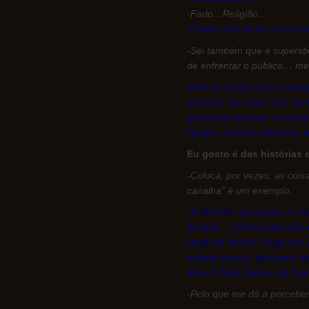
-
Fado…Religião…
-O fado tem muito a ver co
-
Sei também que é superst
de enfrentar o público… m
-Não há razões que o expl
funciono. De resto, sou uma
que tenho defesas. Ir pass
campo, contacto pessoas, a
Eu gosto é das histórias
-Coloca, por vezes, as cois
canalha” é um exemplo.
-A verdade, por vezes, é-me
do fado... O fado para mim
longe da família, longe d
própria poesia, têm pena de
esta. O fado nasceu no ma
-Pelo que me dá a percebe