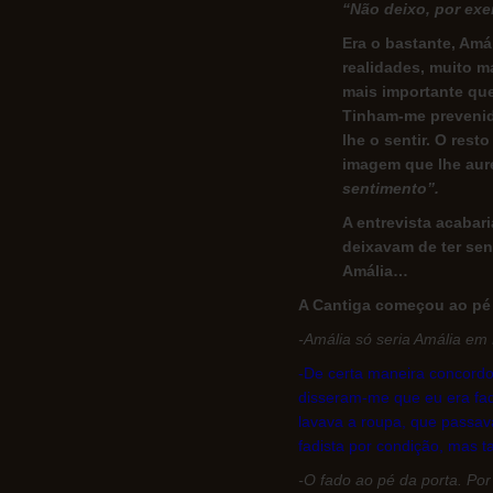
“Não deixo, por exe
Era o bastante, Amá
realidades, muito m
mais importante que
Tinham-me prevenido
lhe o sentir. O rest
imagem que lhe auré
sentimento”.
A entrevista acabar
deixavam de ter sent
Amália…
A Cantiga começou ao pé 
-Amália só seria Amália em
-De certa maneira concordo.
disseram-me que eu era fad
lavava a roupa, que passava
fadista por condição, mas 
-O fado ao pé da porta. Por