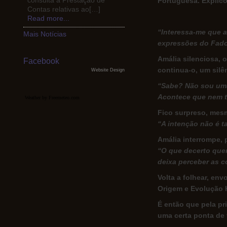
consulta a Prestação de
Portuguesa. Explico
Contas relativas ao[…]
Read more...
“Interessa-me que 
Mais Notícias
expressões do Fad
Amália silenciosa, o
Facebook
continua-o, um silên
Website Design
“Sabe? Não sou uma
Acontece que nem t
Weather by Freemeteo.com
Fico surpreso, me
“A intenção não é t
Amália interrompe, 
“O que decerto quer
deixa perceber as 
Volta a folhear, env
Origem e Evolução H
É então que pela pri
uma certa ponta de 