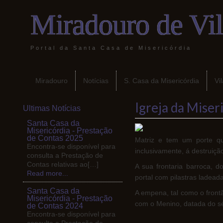
Miradouro de Vi
Portal da Santa Casa de Misericórdia
Miradouro
Notícias
S. Casa da Misericórdia
Vi
Igreja da Miser
Ultimas Notícias
Santa Casa da
Misericórdia - Prestação
de Contas 2025
Matriz e tem um porte q
Encontra-se disponível para
inclusivamente, á destruiçã
consulta a Prestação de
Contas relativas ao[…]
A sua frontaria barroca, d
Read more...
portal com pilastras ladead
Santa Casa da
A empena, tal como o front
Misericórdia - Prestação
com o Menino, datada do s
de Contas 2024
Encontra-se disponível para