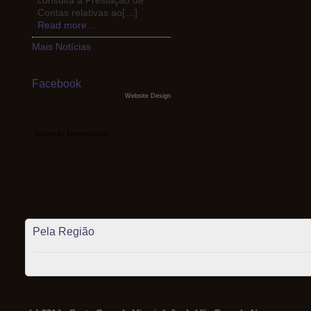
consulta a Prestação de
Contas relativas ao[…]
Read more...
Mais Notícias
Facebook
Website Design
Weather by Freemeteo.com
Pela Região