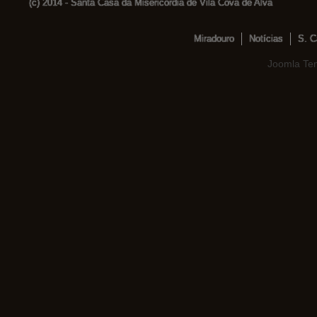
(c) 2014 - Santa Casa da Misericórdia de Vila Cova de Alva
Miradouro
Notícias
S. C
Joomla Te