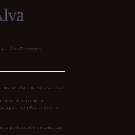
Alva
Área Reservada
mânica pela Universidade Clássica
intura com regularidade.
, a partir de 1955, se fixar na
rios pontos do País e colectivas