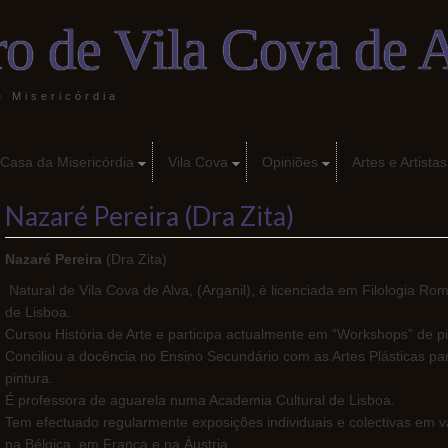
o de Vila Cova de 
e Misericórdia
 Casa da Misericórdia
Vila Cova
Opiniões
Artes e Artistas
Nazaré Pereira (Dra Zita)
Nazaré Pereira
(Dra Zita)
Natural de Vila Cova de Alva, (Arganil), é licenciada em Filologia Ro
de Lisboa.
Cursou História de Arte e participa actualmente em “Workshops” de p
Conciliou a docência no Ensino Secundário com as Artes Plásticas para
pintura.
É professora de aguarela numa Academia Cultural de Lisboa.
Tem efectuado regularmente exposições individuais e colectivas em vá
na Bélgica, em França e na Áustria.