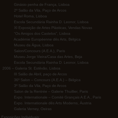
Ginásio penha de França, Lisboa
2º Salão da Vila, Paço de Arcos
Hotel Roma, Lisboa
Escola Secundária Rainha D. Leonor, Lisboa
XI Exposição de Artes Plásticas, Vendas Novas
“Os Amigos dos Castelos”, Lisboa
Académie Européenne dês Arts, Bélgica
Museu da Água, Lisboa
Salon/Concours (A.E.A.), Paris
Museu Jorge Vieira/Casa das Artes, Beja
Escola Secundária Rainha D. Leonor, Lisboa
2006 – Galeria St. Estêvão, Lisboa
III Salão de Abril, paço de Arcos
36º Salon – Concours (A.E.A.) – Bélgica
3º Salão da Vila, Paço de Arcos
Salon de la Rentrée – Galerie Thuillier, Paris
Expo. Internationale – Comité Grançais A.E.A., Paris
Expo. Internationale dês Arts Moderns, Áustria
Galeria Verney, Oeiras
Exposições Individuais: