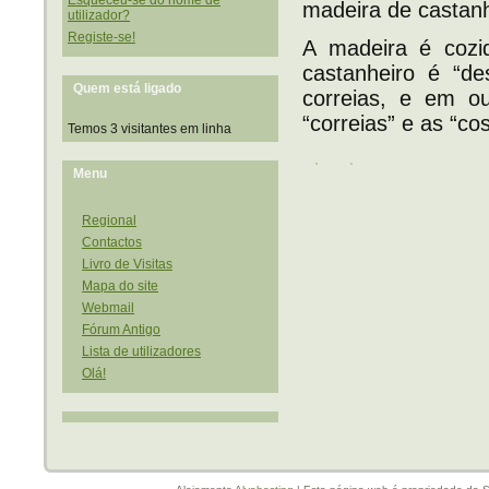
madeira de castanh
utilizador?
Registe-se!
A madeira é cozi
castanheiro é “de
Quem está ligado
correias, e em o
“correias” e as “co
Temos 3 visitantes em linha
Menu
Regional
Contactos
Livro de Visitas
Mapa do site
Webmail
Fórum Antigo
Lista de utilizadores
Olá!