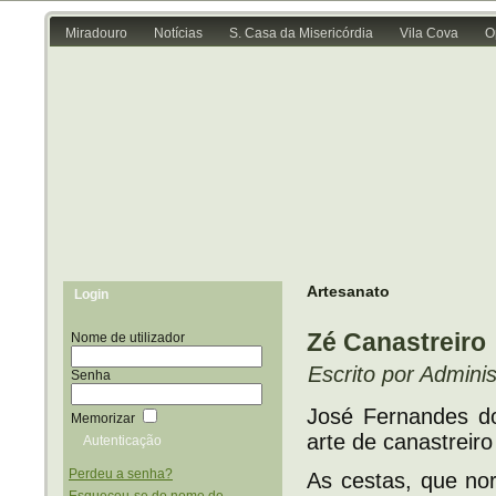
Miradouro
Notícias
S. Casa da Misericórdia
Vila Cova
O
Artesanato
Login
Zé Canastreiro
Nome de utilizador
Escrito por Adminis
Senha
José Fernandes do
Memorizar
arte de canastreir
Perdeu a senha?
As cestas, que nor
Esqueceu-se do nome de