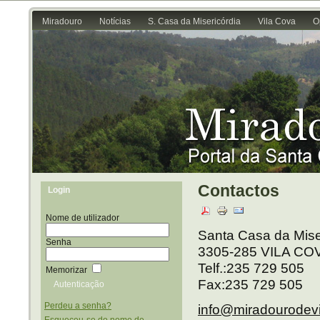
Miradouro
Notícias
S. Casa da Misericórdia
Vila Cova
O
Contactos
Login
Nome de utilizador
Santa Casa da Miser
Senha
3305-285 VILA CO
Telf.:235 729 505
Memorizar
Fax:235 729 505
Perdeu a senha?
info@miradourodev
Esqueceu-se do nome de