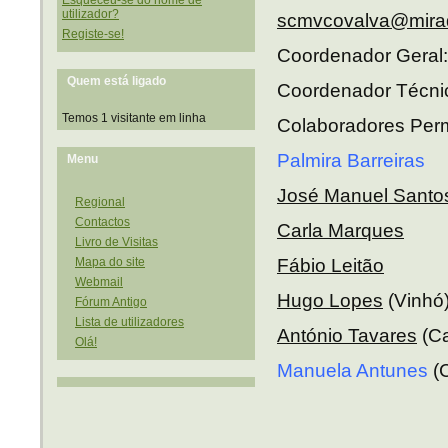
utilizador?
scmvcovalva@mira
Registe-se!
Coordenador Geral
Quem está ligado
Coordenador Técni
Temos 1 visitante em linha
Colaboradores Per
Palmira Barreiras
Menu
José Manuel Santo
Regional
Contactos
Carla Marques
Livro de Visitas
Fábio Leitão
Mapa do site
Webmail
Hugo Lopes
(Vinhó
Fórum Antigo
Lista de utilizadores
António Tavares
(Ca
Olá!
Manuela Antunes
(